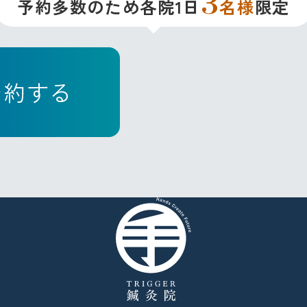
3
予約多数のため各院1日
名様
限定
予約する