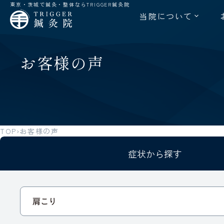
東京・茨城で鍼灸・整体ならTRIGGER鍼灸院
当院について
お客様の声
TOP
お客様の声
症状から探す
肩こり