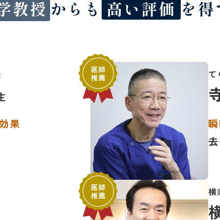
学教授
からも
高い評価
を得
長
て
生
効果
瞬
去
横