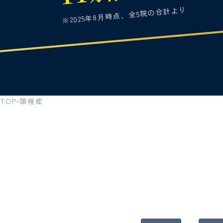
※2025年8月時点、全5院の合計より
TOP
頚椎症