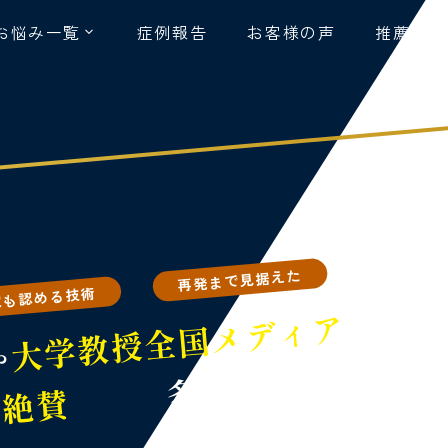
お悩み一覧
症例報告
お客様の声
推薦者の
再発まで見据えた
家も認める技術
全国メディア
大学教授
や
多数紹介！
絶賛