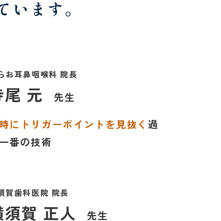
ています。
らお耳鼻咽喉科 院長
寺尾 元
先生
時にトリガーポイントを見抜く
過
一番の技術
須賀歯科医院 院長
横須賀 正人
先生