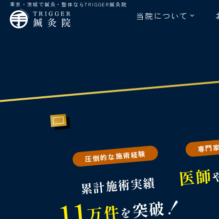
東京・茨城で鍼灸・整体ならTRIGGER鍼灸院
当院について
専門
圧倒的な施術経験
医師
累計施術実績
11
突破！
万件
を