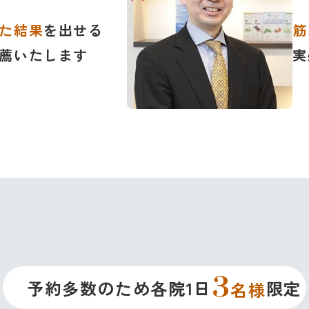
た結果
を出せる
筋
薦いたします
実
3
予約多数のため各院1日
限定
名様