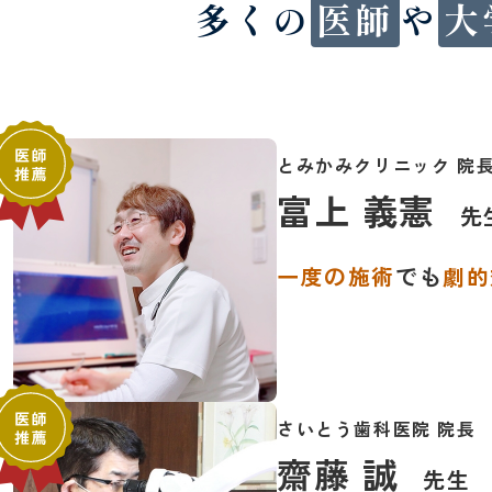
多くの
医師
や
大
とみかみクリニック 院
富上 義憲
先
一度の施術
でも
劇的
さいとう歯科医院 院長
齋藤 誠
先生