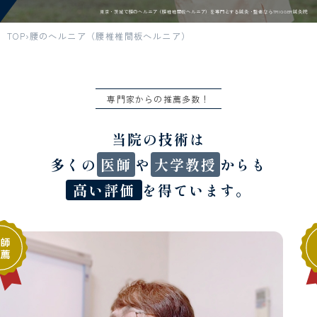
東京・茨城で腰のヘルニア（腰椎椎間板ヘルニア）を専門とする鍼灸・整体ならTRIGGER鍼灸院
TOP
腰のヘルニア（腰椎椎間板ヘルニア）
専門家からの推薦多数！
当院の技術は
多くの
医師
や
大学教授
からも
高い評価
を得ています。