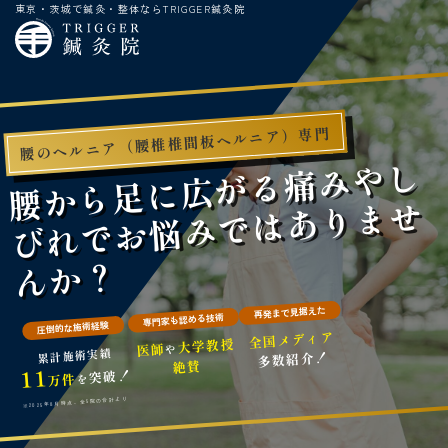
東京・茨城で鍼灸・整体ならTRIGGER鍼灸院
腰のヘルニア（腰椎椎間板ヘルニア）専門
腰
か
ら
足
に
広
が
る
痛
み
や
し
び
れ
お
悩
み
で
は
あ
り
ま
せ
ん
か
で
？
再発まで見据えた
専門家も認める技術
圧倒的な施術経験
全国メディア
大学教授
医師
や
累計施術実績
多数紹介！
絶賛
11
突破！
万件
を
※2025年8月時点、全5院の合計より