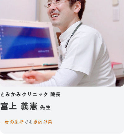
とみかみクリニック 院長
富上 義憲
先生
一度の施術
でも
劇的効果